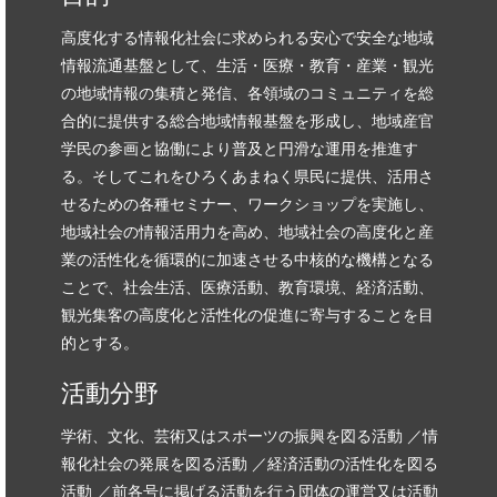
高度化する情報化社会に求められる安心で安全な地域
情報流通基盤として、生活・医療・教育・産業・観光
の地域情報の集積と発信、各領域のコミュニティを総
合的に提供する総合地域情報基盤を形成し、地域産官
学民の参画と協働により普及と円滑な運用を推進す
る。そしてこれをひろくあまねく県民に提供、活用さ
せるための各種セミナー、ワークショップを実施し、
地域社会の情報活用力を高め、地域社会の高度化と産
業の活性化を循環的に加速させる中核的な機構となる
ことで、社会生活、医療活動、教育環境、経済活動、
観光集客の高度化と活性化の促進に寄与することを目
的とする。
活動分野
学術、文化、芸術又はスポーツの振興を図る活動 ／情
報化社会の発展を図る活動 ／経済活動の活性化を図る
活動 ／前各号に掲げる活動を行う団体の運営又は活動